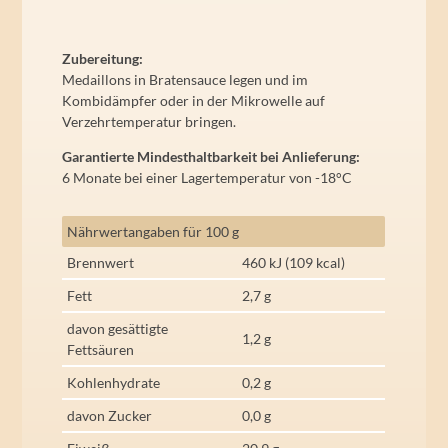
Zubereitung:
Medaillons in Bratensauce legen und im
Kombidämpfer oder in der Mikrowelle auf
Verzehrtemperatur bringen.
Garantierte Mindesthaltbarkeit bei Anlieferung:
6 Monate bei einer Lagertemperatur von -18°C
Nährwertangaben für 100 g
Brennwert
460 kJ (109 kcal)
Fett
2,7 g
davon gesättigte
1,2 g
Fettsäuren
Kohlenhydrate
0,2 g
davon Zucker
0,0 g