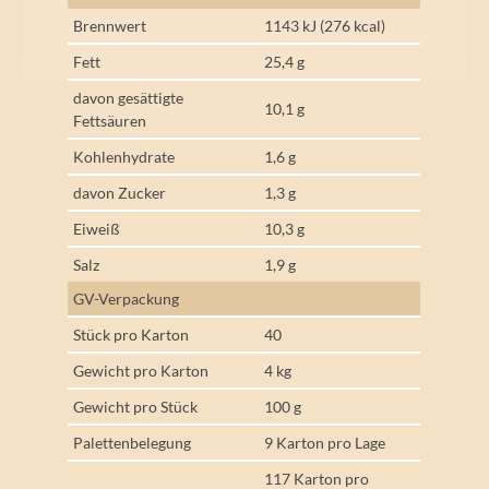
Brennwert
1143 kJ (276 kcal)
Fett
25,4 g
davon gesättigte
10,1 g
Fettsäuren
Kohlenhydrate
1,6 g
davon Zucker
1,3 g
Eiweiß
10,3 g
Salz
1,9 g
GV-Verpackung
Stück pro Karton
40
Gewicht pro Karton
4 kg
Gewicht pro Stück
100 g
Palettenbelegung
9 Karton pro Lage
117 Karton pro